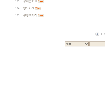
구내염치료
105
당뇨사례
104
부정맥사례
103
1
2