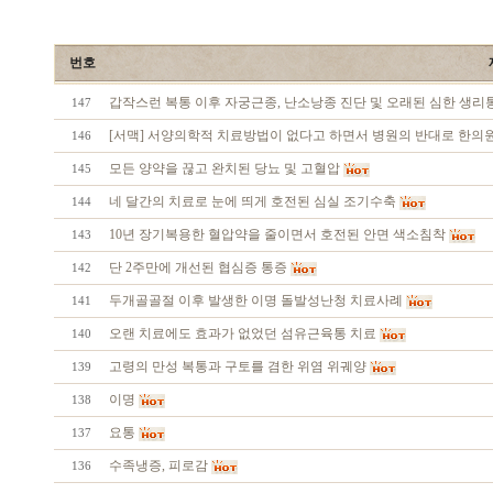
번호
갑작스런 복통 이후 자궁근종, 난소낭종 진단 및 오래된 심한 생
147
[서맥] 서양의학적 치료방법이 없다고 하면서 병원의 반대로 한의원
146
모든 양약을 끊고 완치된 당뇨 및 고혈압
145
네 달간의 치료로 눈에 띄게 호전된 심실 조기수축
144
10년 장기복용한 혈압약을 줄이면서 호전된 안면 색소침착
143
단 2주만에 개선된 협심증 통증
142
두개골골절 이후 발생한 이명 돌발성난청 치료사례
141
오랜 치료에도 효과가 없었던 섬유근육통 치료
140
고령의 만성 복통과 구토를 겸한 위염 위궤양
139
이명
138
요통
137
수족냉증, 피로감
136