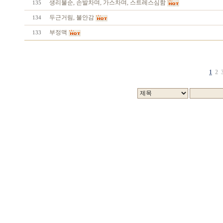
생리불순, 손발차며, 가스차며, 스트레스심함
135
두근거림, 불안감
134
부정맥
133
1
2