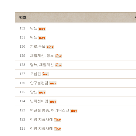
번호
당뇨
132
당뇨
131
피로,우울
130
체질개선, 당뇨
129
당뇨, 체질개선
128
오십견
127
안구불편감
126
당뇨
125
난치성이명
124
턱관절 통증, 허리디스크
123
이명 치료사례
122
이명 치료사례
121