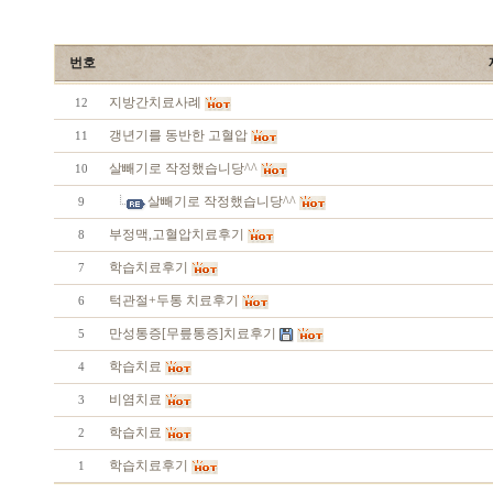
번호
지방간치료사례
12
갱년기를 동반한 고혈압
11
살빼기로 작정했습니당^^
10
살빼기로 작정했습니당^^
9
부정맥,고혈압치료후기
8
학습치료후기
7
턱관절+두통 치료후기
6
만성통증[무릎통증]치료후기
5
학습치료
4
비염치료
3
학습치료
2
학습치료후기
1