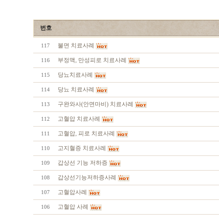
번호
불면 치료사례
117
부정맥, 만성피로 치료사례
116
당뇨치료사례
115
당뇨 치료사례
114
구완와사(안면마비) 치료사례
113
고혈압 치료사례
112
고혈압, 피로 치료사례
111
고지혈증 치료사례
110
갑상선 기능 저하증
109
갑상선기능저하증사례
108
고혈압사례
107
고혈압 사례
106