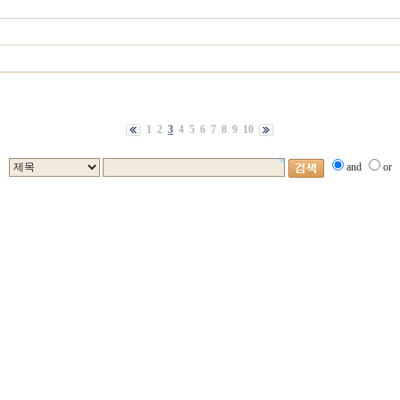
1
2
3
4
5
6
7
8
9
10
and
or