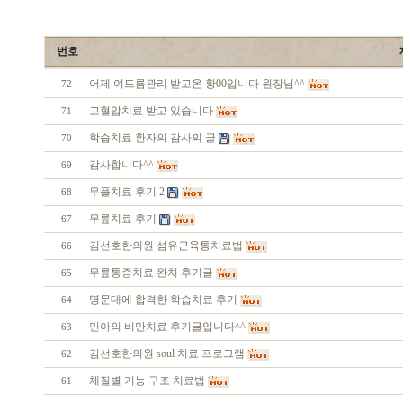
번호
어제 여드름관리 받고온 황00입니다 원장님^^
72
고혈압치료 받고 있습니다
71
학습치료 환자의 감사의 글
70
감사합니다^^
69
무플치료 후기 2
68
무릎치료 후기
67
김선호한의원 섬유근육통치료법
66
무릎통증치료 완치 후기글
65
명문대에 합격한 학습치료 후기
64
민아의 비만치료 후기글입니다^^
63
김선호한의원 soul 치료 프로그램
62
체질별 기능 구조 치료법
61