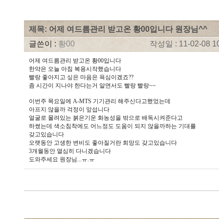
제목: 어제 여드름관리 받고온 황00입니다 원장님^^
글쓴이 :
황00
작성일 : 11-02-08 1
어제 여드름관리 받고온 황00입니다
한약은 오늘 아침 복용시작했습니다
빨랑 좋아지고 싶은 마음은 욕심이겠죠??
좀 시간이 지나야 한다는거 알면서도 빨랑 빨랑~~
이번주 목요일에 A-MTS 기기관리 해주신다고했었는데
아프지 않을까 걱정이 앞섭니다
얼굴로 몰려있는 붉은기운 화농성을 밖으로 배독시켜준다고
하쎴는데 색소침착에도 어느정도 도움이 되지 않을까하는 기대를
갖고있습니다
오랫동안 고생한 변비도 좋아질거란 희망도 갖고있습니다
3개월동안 열심히 다니겠습니다
도와주세요 원장님...ㅠ.ㅠ