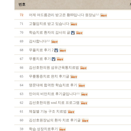
번호
어제 여드름관리 받고온 황00입니다 원장님^^
72
고혈압치료 받고 있습니다
71
학습치료 환자의 감사의 글
70
감사합니다^^
69
무플치료 후기 2
68
무릎치료 후기
67
김선호한의원 섬유근육통치료법
66
무릎통증치료 완치 후기글
65
명문대에 합격한 학습치료 후기
64
민아의 비만치료 후기글입니다^^
63
김선호한의원 soul 치료 프로그램
62
체질별 기능 구조 치료법
61
김선호원장님의 환자 치료 후기글
60
학습.성장치료후기
59