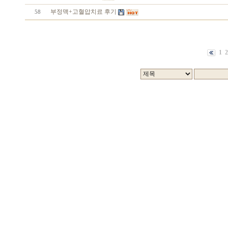
부정맥+고혈압치료 후기
58
1
2