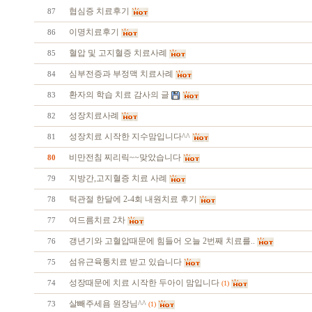
협심증 치료후기
87
이명치료후기
86
혈압 및 고지혈증 치료사례
85
심부전증과 부정맥 치료사례
84
환자의 학습 치료 감사의 글
83
성장치료사례
82
성장치료 시작한 지수맘입니다^^
81
비만전침 찌리릭~~맞았습니다
80
지방간,고지혈증 치료 사례
79
턱관절 한달에 2-4회 내원치료 후기
78
여드름치료 2차
77
갱년기와 고혈압때문에 힘들어 오늘 2번째 치료를..
76
섬유근육통치료 받고 있습니다
75
성장때문에 치료 시작한 두아이 맘입니다
74
(1)
살빼주세욤 원장님^^
73
(1)