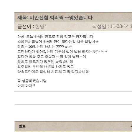
제목: 비만전침 찌리릭~~맞았습니다
글쓴이 :
한명*
작성일 : 11-03-14 1
아공..오늘 하체비만으로 전침 맞고온 환자입니다
소음인체질들이 하체비만이 많다는걸 처음 알았네욤
상의는 55입는데 하의는 ????ㅠ.ㅠ
고민하다가 찾아갔는데 기분상 살이 벌써 빠지는듯한 ㅋㅋ
길다란 침을 갖고 오실때는 짱 겁이 났었는데
의외로 아프지가 않은데 놀랐습니당
일주일에 두번씩 내원을 하기로 했고
약속드린데로 열심히 치료 받고 약 먹겠습니당
꼭 성공하겠습니당
아자 아자!!!
번호