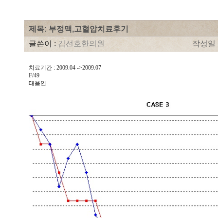
제목: 부정맥,고혈압치료후기
글쓴이 :
김선호한의원
작성일 : 
치료기간 : 2009.04 ->2009.07
F/49
태음인