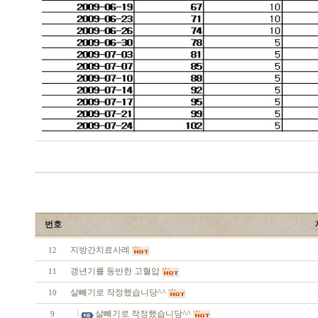
번호
지방간치료사례
12
갱년기를 동반한 고혈압
11
살빼기로 작정했습니당^^
10
살빼기로 작정했습니당^^
9