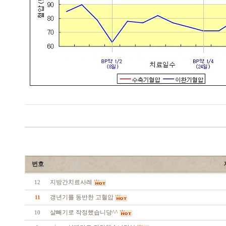
번호
지방간치료사례
12
갱년기를 동반한 고혈압
11
살빼기로 작정했습니당^^
10