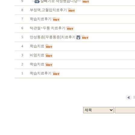
살빼기로 작정했습니당^^
9
부정맥,고혈압치료후기
8
학습치료후기
7
턱관절+두통 치료후기
6
만성통증[무릎통증]치료후기
5
학습치료
4
비염치료
3
학습치료
2
학습치료후기
1
1