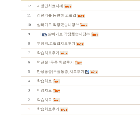
지방간치료사례
12
갱년기를 동반한 고혈압
11
살빼기로 작정했습니당^^
10
살빼기로 작정했습니당^^
9
부정맥,고혈압치료후기
8
학습치료후기
7
턱관절+두통 치료후기
6
만성통증[무릎통증]치료후기
5
학습치료
4
비염치료
3
학습치료
2
학습치료후기
1