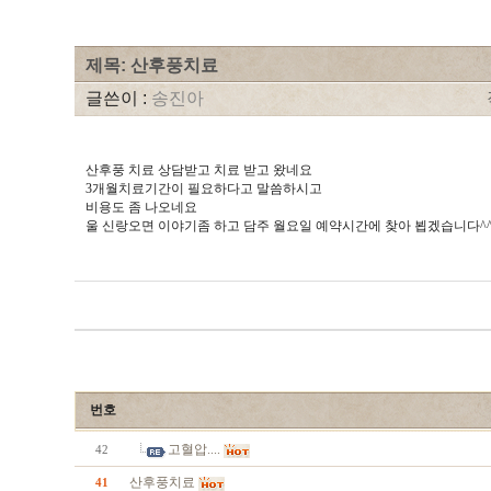
제목: 산후풍치료
글쓴이 :
송진아
산후풍 치료 상담받고 치료 받고 왔네요
3개월치료기간이 필요하다고 말씀하시고
비용도 좀 나오네요
울 신랑오면 이야기좀 하고 담주 월요일 예약시간에 찾아 뵙겠습니다^
번호
고혈압....
42
산후풍치료
41