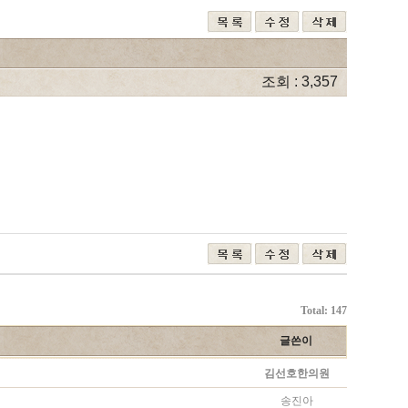
조회 : 3,357
Total: 147
글쓴이
김선호한의원
송진아