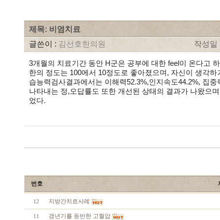
제목: 비염치료
글쓴이 :
김선호한의원
작성일 : 
3개월의 치료기간 동안 H군은 공부에 대한 feel이 온다고
한의 정도는 100에서 10정도로 좋아졌으며, 자신이 생각
습능력검사결과에서는 이해력52.3%,인지속도44.2%, 집
나타내는 정,오답률도 또한 개선된 상태의 결과가 나왔으며,
었다.
번호
지방간치료사례
12
갱년기를 동반한 고혈압
11