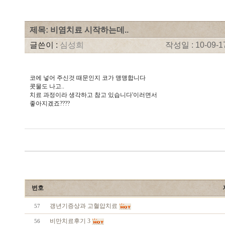
제목: 비염치료 시작하는데..
글쓴이 :
심성희
작성일 : 10-09-17
코에 넣어 주신것 때문인지 코가 맹맹합니다
콧물도 나고..
치료 과정이라 생각하고 참고 있습니다'이러면서
좋아지겠죠????
번호
갱년기증상과 고혈압치료
57
비만치료후기 3
56