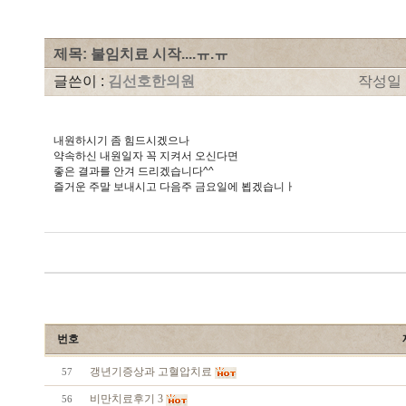
제목: 불임치료 시작....ㅠ.ㅠ
글쓴이 :
김선호한의원
작성일 : 
내원하시기 좀 힘드시겠으나
약속하신 내원일자 꼭 지켜서 오신다면
좋은 결과를 안겨 드리겠습니다^^
즐거운 주말 보내시고 다음주 금요일에 뵙겠습니ㅏ
번호
갱년기증상과 고혈압치료
57
비만치료후기 3
56