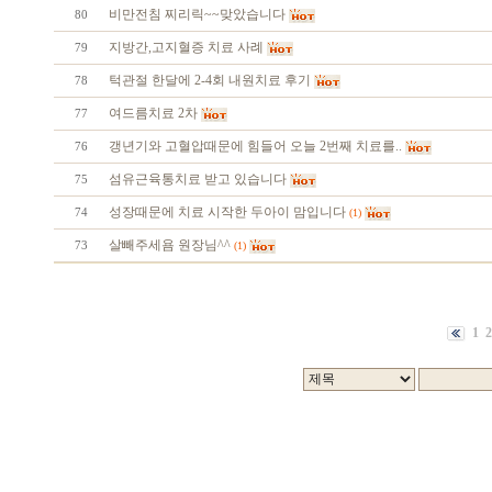
비만전침 찌리릭~~맞았습니다
80
지방간,고지혈증 치료 사례
79
턱관절 한달에 2-4회 내원치료 후기
78
여드름치료 2차
77
갱년기와 고혈압때문에 힘들어 오늘 2번째 치료를..
76
섬유근육통치료 받고 있습니다
75
성장때문에 치료 시작한 두아이 맘입니다
74
(1)
살빼주세욤 원장님^^
73
(1)
1
2