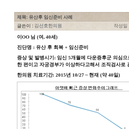
제목: 유산후 임신준비 사례
글쓴이 :
김선호한의원
작성일 : 
이
님
여
세
OO
(
, 40
)
진단명
유산 후 회복
임신준비
:
+
증상 및 발병시기
임신
개월에 다운증후군 의심으
:
5
한 편이고 자궁경부가 이상하다고해서 조직검사로 
한의원 치료기간
년
현재
약
일
: 2015
10/27 ~
(
40
)