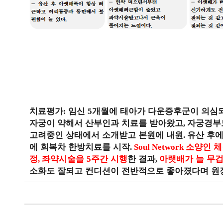
치료평가
임신
개월에 태아가 다운증후군이 의심되
:
5
자궁이 약해서 산부인과 치료를 받아왔고
자궁경부
,
고려중인 상태에서 소개받고 본원에 내원
유산 후에
.
에 회복차 한방치료를 시작
소양인 
.
Soul Network
정
좌약시술을
주간 시행
한 결과
아랫배가 늘 무
,
5
,
소화도 잘되고 컨디션이 전반적으로 좋아졌다며 원