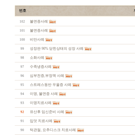
번호
불면증사례
102
불면증사례
101
비만사례
100
성장판 90% 닫힌상태의 성장 사례
99
소화사례
98
수족냉증사례
97
심부전증,부정맥 사례
96
스트레스동반 우울증 사례
95
이명, 불면증 사례
94
이명치료사례
93
유산후 임신준비 사례
92
입덧 치료사례
91
턱관절, 요추디스크 치료사례
90