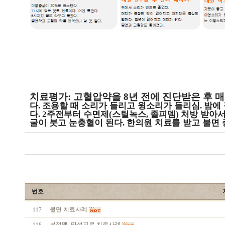
치료평가
:
고혈압약을
8
년 전에 진단받은 후 
다
조용할 때 소리가 들리고 윙소리가 들리심
밤에
.
.
다
주전부터 수면제
스틸녹스
졸피뎀
처방 받아서
. 2
(
,
)
굴이 붓고 눈충혈이 된다
한의원 치료를 받고 불면
.
번호
불면 치료사례
117
부정맥, 만성피로 치료사례
116