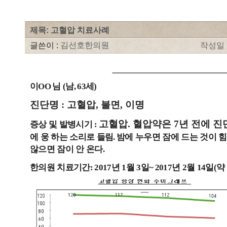
제목: 고혈압 치료사례
글쓴이 :
김선호한의원
작성일 : 
이
님
남
세
OO
(
, 63
)
진단명
:
고혈압
,
불면
,
이명
고혈압
.
혈압약은
7
년 전에 진
증상 및 발병시기
:
에 웅 하는 소리로 들림
밤에 누우면 잠에 드는 것이 
.
않으면 잠이 안 온다
.
한의원 치료기간
년
월
일
년
월
일
약
: 2017
1
3
~ 2017
2
14
(