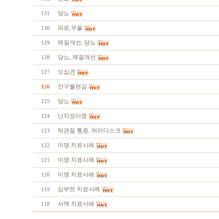
당뇨
131
피로,우울
130
체질개선, 당뇨
129
당뇨, 체질개선
128
오십견
127
안구불편감
126
당뇨
125
난치성이명
124
턱관절 통증, 허리디스크
123
이명 치료사례
122
이명 치료사례
121
이명 치료사례
120
심부전 치료사례
119
서맥 치료사례
118