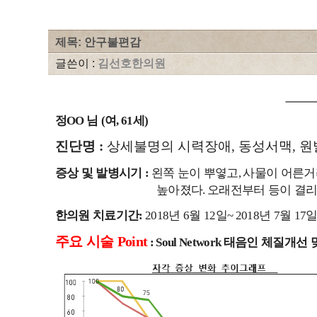
제목: 안구불편감
글쓴이 :
김선호한의원
정
님
여
세
OO
(
, 61
)
진단명
:
상세불명의 시력장애
,
동성서맥
,
원
증상 및 발병시기
왼쪽 눈이 뿌옇고
사물이 어른거
:
,
높아졌다
오래전부터 등이 결리
.
한의원 치료기간
년
월
일
년
월
:
2018
6
12
~ 2018
7
17
주요 시술
Point
태음인 체질개선 
: Soul Network