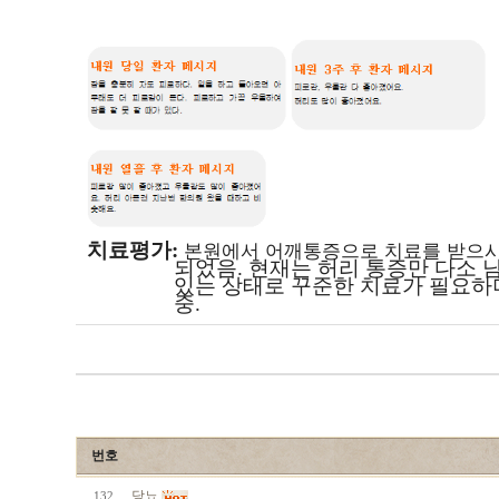
치료평가
:
본원에서 어깨통증으로 치료를 받으시
되었음
.
현재는 허리 통증만 다소 
있는 상태로 꾸준한 치료가 필요하
중
.
번호
당뇨
132