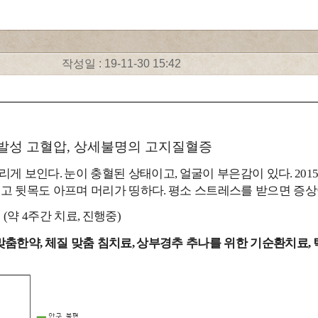
작성일 : 19-11-30 15:42
발성 고혈압
,
상세불명의 고지질혈증
리게 보인다
눈이 충혈된 상태이고
얼굴이 부은감이 있다
.
,
. 201
고 뒷목도 아프며 머리가 띵하다
평소 스트레스를 받으면 증상
.
일
약
주간 치료
진행중
(
4
,
)
맞춤한약
체질 맞춤 침치료
상부경추 추나를 위한 기순환치료
,
,
,