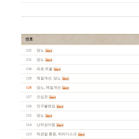
번호
당뇨
132
당뇨
131
피로,우울
130
체질개선, 당뇨
129
당뇨, 체질개선
128
오십견
127
안구불편감
126
당뇨
125
난치성이명
124
턱관절 통증, 허리디스크
123