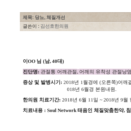
제목: 당뇨, 체질개선
글쓴이 :
김선호한의원
이
님
남
대
OO
(
, 40
)
진단명
관절통 어깨관절
어깨의 유착성 관절낭
:
,
증상 및 발병시기
년
월경에
오른쪽
어깨
:
2018
1
(
)
년
월경 본원내원
018
6
.
한의원 치료기간
년
월
일
년
월
:
2018
6
11
~ 2018
9
치료내용
태음인 체질맞춤한약
침
: Soul Network
,