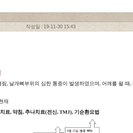
작성일 : 19-11-30 15:43
염
결림
날개뼈부위의 심한 통증이 발생하였으며
어깨를 펼 때
,
,
,
 현재
치료
약침
추나치료
전신
기순환요법
,
,
(
, TMJ),