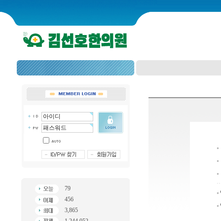
79
456
3,865