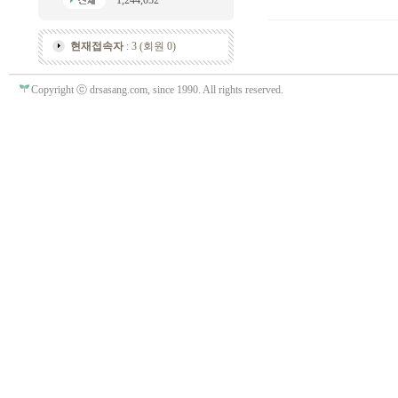
1,244,052
현재접속자
: 3 (회원 0)
Copyright ⓒ drsasang.com, since 1990. All rights reserved.